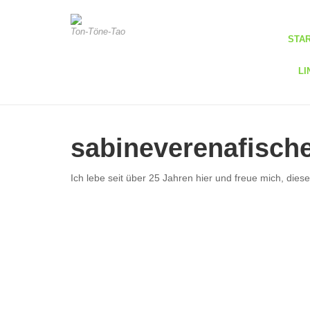
Ton-Töne-Tao
STA
LI
sabineverenafisc
Ich lebe seit über 25 Jahren hier und freue mich, di